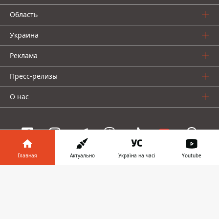
Область
Украина
Реклама
Пресс-релизы
О нас
Главная
Актуально
Україна на часі
Youtube
Информатор проекты
Информатор в
Скачать
Информатор
Информатор
Информатор
телефоне
👉
Украина
Киев
Авто