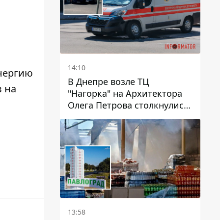
14:10
нергию
В Днепре возле ТЦ
 на
"Нагорка" на Архитектора
Олега Петрова столкнулись
"скорая" и Toyota: трамваи
№5 задерживаются
13:58