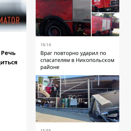
16:14
 Речь
Враг повторно ударил по
спасателям в Никопольском
диться
районе
15:55