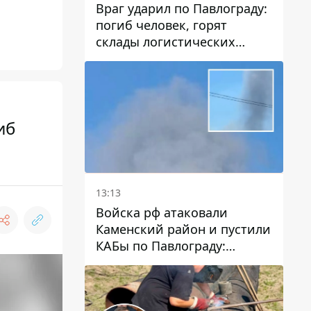
Враг ударил по Павлограду:
погиб человек, горят
склады логистических
компаний и магазина
иб
13:13
Войска рф атаковали
Каменский район и пустили
КАБы по Павлограду:
пострадал мужчина, в небо
поднимается столб дыма