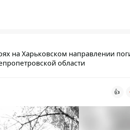
оях на Харьковском направлении пог
непропетровской области
👍