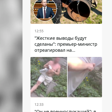
12:55
"Жесткие выводы будут
сделаны": премьер-министр
отреагировал на
несколькодневное
отсутствие воды в Марганце
12:33
"Он не военнослужащий": в