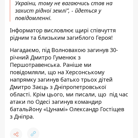
України, тому не вагаючись став на
захист рідної землі”, - йдеться у
повідомленні.
Інформатор висловлює щирі співчуття
рідним та близьким загиблого Героя!
Нагадаємо, під Волновахою загинув
30-
річний Дмитро Гуменюк з
Першотравенська
. Раніше ми
повідомляли, що на Херсонському
напрямку
загинув батько трьох дітей
Дмитро Заєць
з Дніпропетровської
області. Крім цього, ми писали, що під час
атаки по Одесі загинув
командир
батальйону «Цунамі» Олександр Гостіщев
з Дніпра
.