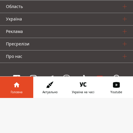
Область
Україна
Реклама
Пресрелізи
Про нас
Головна
Актуально
Україна на часі
Youtube
Інформатор проекти
Інформатор у
Завантажити
Інформатор Україна
Інформатор Київ
Інформатор Авто
телефоні
👉
© 2016-2026 Informator