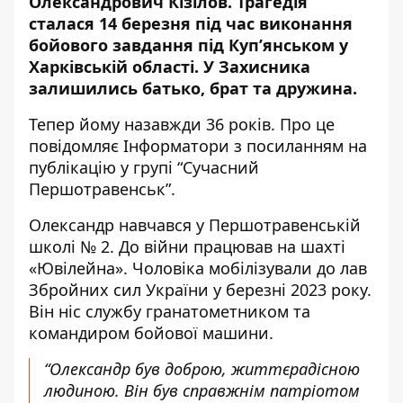
Олександрович Кізілов. Трагедія
сталася 14 березня під час виконання
бойового завдання під Куп’янськом у
Харківській області. У Захисника
залишились батько, брат та дружина.
Тепер йому назавжди 36 років. Про це
повідомляє Інформатори з посиланням на
публікацію у
групі “Сучасний
Першотравенськ”
.
Олександр навчався у Першотравенській
школі № 2. До війни працював на шахті
«Ювілейна». Чоловіка мобілізували до лав
Збройних сил України у березні 2023 року.
Він ніс службу гранатометником та
командиром бойової машини.
“Олександр був доброю, життєрадісною
людиною. Він був справжнім патріотом