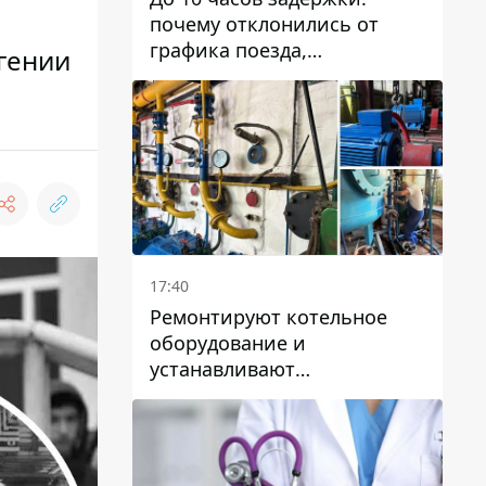
почему отклонились от
графика поезда,
гении
курсирующие через Днепр
и область
17:40
Ремонтируют котельное
оборудование и
устанавливают
генераторные установки:
как в Днепре готовятся к
отопительному сезону