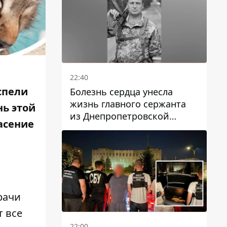
22:40
спели
Болезнь сердца унесла
жизнь главного сержанта
нь этой
из Днепропетровской
пасение
области Юрия Свистуна
рачи
т все
22:00