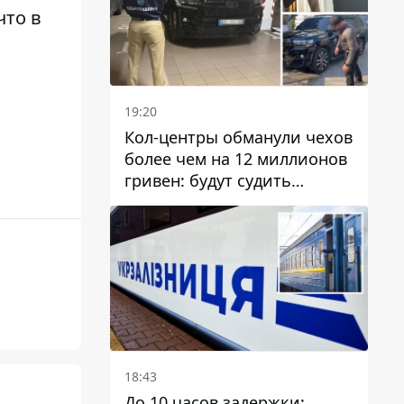
 что
в
19:20
Кол-центры обманули чехов
более чем на 12 миллионов
гривен: будут судить
днепрянина,
организовавшего
транснациональную
преступную организацию
18:43
До 10 часов задержки: