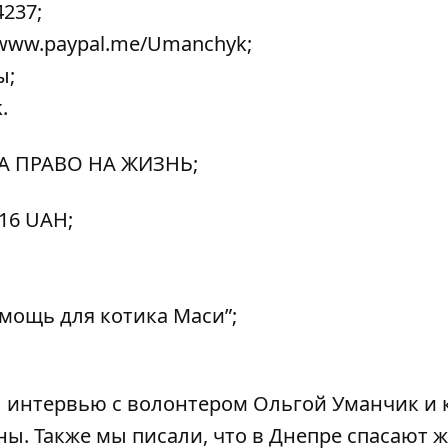
4237;
//www.paypal.me/Umanchyk
;
ы;
.
 ЗА ПРАВО НА ЖИЗНЬ;
16 UAH;
мощь для котика Маси”;
л
интервью с волонтером Ольгой Уманчик и 
йны.
Также мы писали, что в Днепре
спасают 