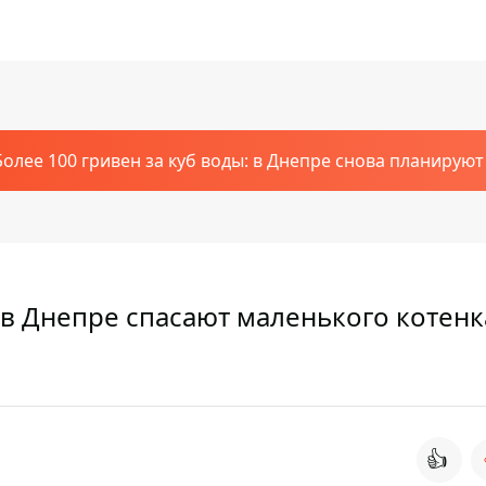
Более 100 гривен за куб воды: в Днепре снова планирую
 в Днепре спасают маленького котенк
👍