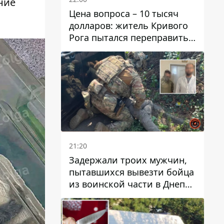
ние
Цена вопроса – 10 тысяч
долларов: житель Кривого
Рога пытался переправить
мужчину в Словакию
21:20
Задержали троих мужчин,
пытавшихся вывезти бойца
из воинской части в Днепр
за 7 тысяч долларов: среди
них был врач