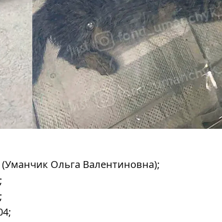
93 (Уманчик Ольга Валентиновна);
;
;
04;