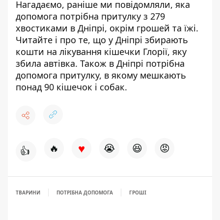
Нагадаємо, раніше ми повідомляли, яка
допомога потрібна притулку з 279
хвостиками в Дніпрі, окрім грошей та їжі
.
Читайте і про те, що
у Дніпрі збирають
кошти на лікування кішечки Глорії, яку
збила автівка
. Також в Дніпрі
потрібна
допомога притулку, в якому мешкають
понад 90 кішечок і собак
.
♥
🔥
😭
😆
😡
👍
ТВАРИНИ
ПОТРІБНА ДОПОМОГА
ГРОШІ