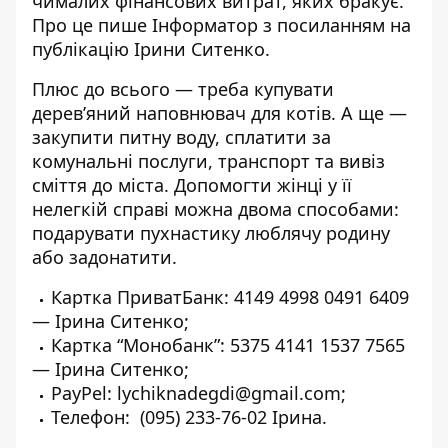
чималих фінансових витрат, яких бракує.
Про це пише Інформатор з посиланням на
публікацію Ірини Ситенко
.
Плюс до всього — треба купувати
дерев’яний наповнювач для котів. А ще —
закупити питну воду, сплатити за
комунальні послуги, транспорт та вивіз
сміття до міста. Допомогти жінці у її
нелегкій справі можна двома способами:
подарувати пухнастику люблячу родину
або задонатити.
Картка ПриватБанк: 4149 4998 0491 6409
— Ірина Ситенко;
Картка “Монобанк”: 5375 4141 1537 7565
— Ірина Ситенко;
PayPel: lychiknadegdi@gmail.com;
Телефон:
(095) 233-76-02
Ірина.