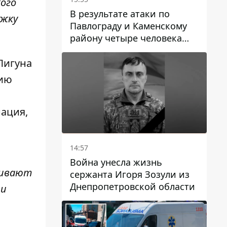
ого
В результате атаки по
ржку
Павлограду и Каменскому
району четыре человека
погибли, семеро получили
ранения
Лигуна
нию
нация,
14:57
Война унесла жизнь
живают
сержанта Игоря Зозули из
Днепропетровской области
 и