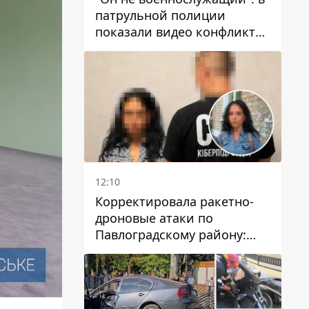
патрульной полиции
показали видео конфликта
с мужчиной без ноги на
проспекте Поля в Днепре
12:10
Корректировала ракетно-
дроновые атаки по
Павлоградскому району:
задержали вражескую
агентку