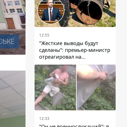
12:55
"Жесткие выводы будут
сделаны": премьер-министр
отреагировал на
несколькодневное
отсутствие воды в Марганце
12:33
"Он не военнослужащий": в