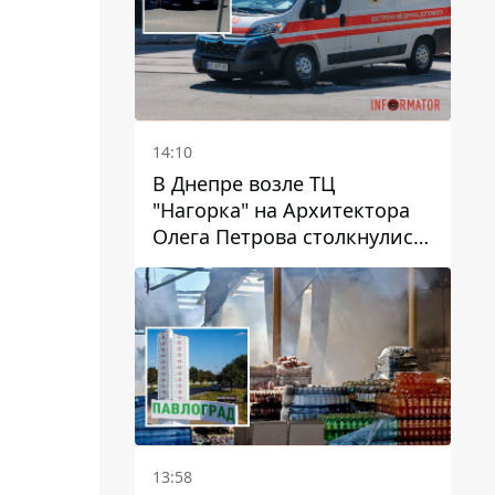
14:10
В Днепре возле ТЦ
"Нагорка" на Архитектора
Олега Петрова столкнулись
"скорая" и Toyota: трамваи
№5 задерживаются
13:58