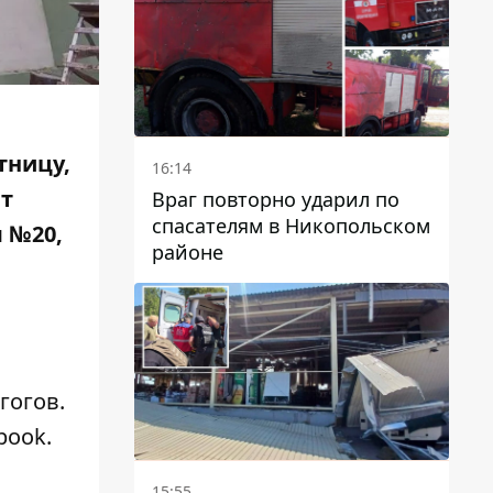
тницу,
16:14
ят
Враг повторно ударил по
спасателям в Никопольском
 №20,
районе
гогов.
book
.
15:55