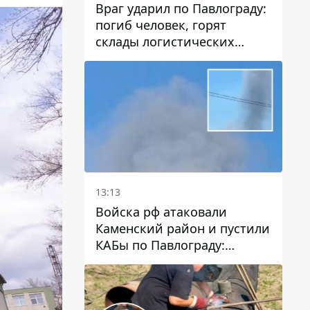
Враг ударил по Павлограду:
погиб человек, горят
склады логистических
компаний и магазина
13:13
Войска рф атаковали
Каменский район и пустили
КАБы по Павлограду:
пострадал мужчина, в небо
поднимается столб дыма