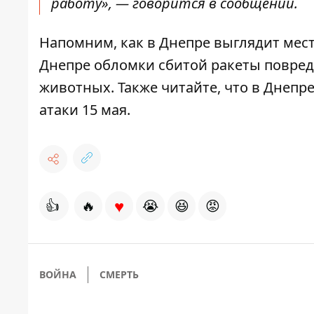
работу», — говорится в сообщении.
Напомним, как
в Днепре
выглядит мест
Днепре обломки сбитой ракеты
повред
животных. Также читайте, что в Днепр
атаки
15 мая.
♥
👍
🔥
😭
😆
😡
ВОЙНА
СМЕРТЬ