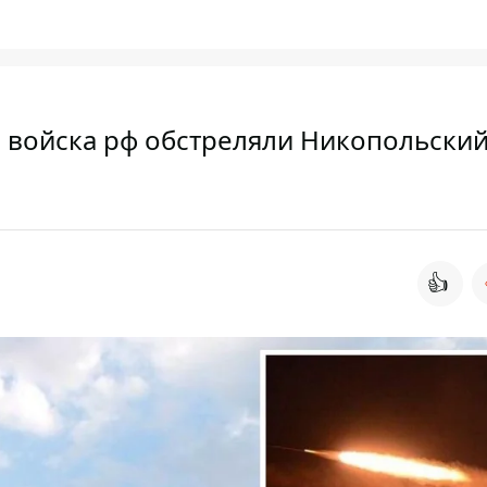
: войска рф обстреляли Никопольски
👍