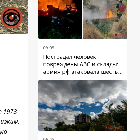
09:03
Пострадал человек,
повреждены АЗС и склады:
армия рф атаковала шесть
районов Днепропетровской
области
о 1973
изким.
кую
06:45