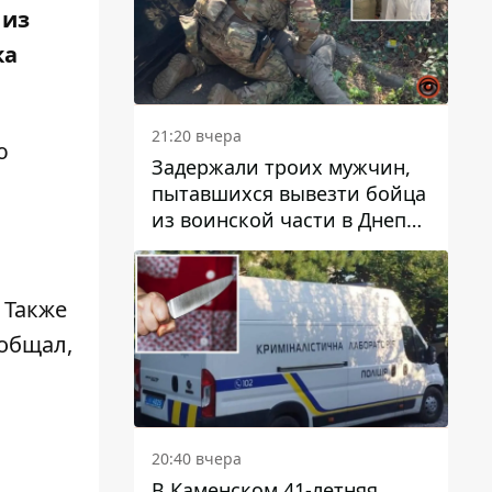
 из
ка
21:20 вчера
ю
Задержали троих мужчин,
пытавшихся вывезти бойца
из воинской части в Днепр
за 7 тысяч долларов: среди
них был врач
. Также
ообщал,
20:40 вчера
В Каменском 41-летняя