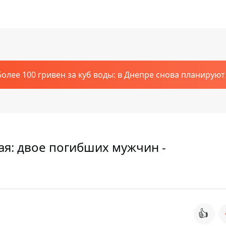
Более 100 гривен за куб воды: в Днепре снова планирую
мая: двое погибших мужчин -
👍