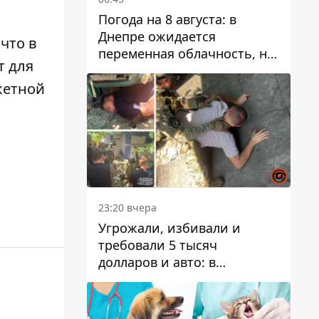
Погода на 8 августа: в
Днепре ожидается
 что в
переменная облачность, но
т для
может пойти дождь
кетной
23:20 вчера
Угрожали, избивали и
требовали 5 тысяч
долларов и авто: в
Павлограде задержали двух
мужчин