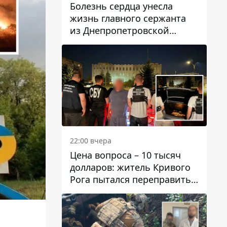
Болезнь сердца унесла
жизнь главного сержанта
из Днепропетровской
области Юрия Свистуна
22:00 вчера
Цена вопроса – 10 тысяч
долларов: житель Кривого
Рога пытался переправить
мужчину в Словакию