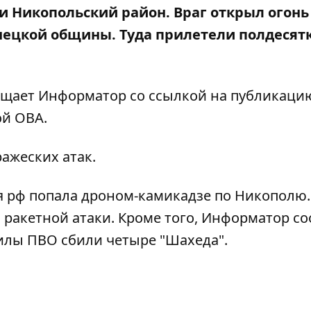
и Никопольский район. Враг открыл огонь
нецкой общины. Туда прилетели полдесят
бщает Информатор со ссылкой на
публикаци
ой ОВА
.
ражеских атак.
 рф попала дроном-камикадзе по Никополю
 ракетной атаки
. Кроме того, Информатор с
илы ПВО сбили четыре "Шахеда"
.