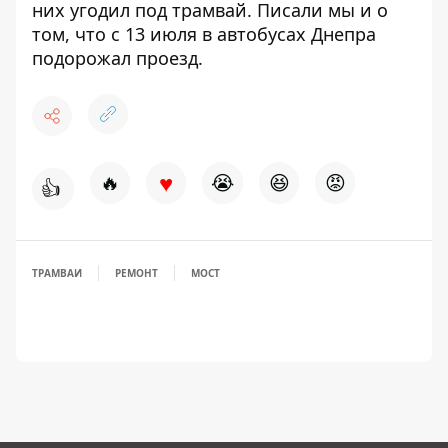
них
угодил под трамвай
. Писали мы и о
том, что с 13 июля в автобусах Днепра
подорожал проезд.
♥
🔥
😭
😆
😡
👍
ТРАМВАИ
РЕМОНТ
МОСТ