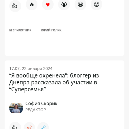
♥
🔥
😭
😆
😡
👍
БЕСПИЛОТНИК
ЮРИЙ ГОЛИК
17:07, 22 января 2024
“Я вообще охренела”: блоггер из
Днепра рассказала об участии в
“Суперсемья”
София Скорик
РЕДАКТОР
👍