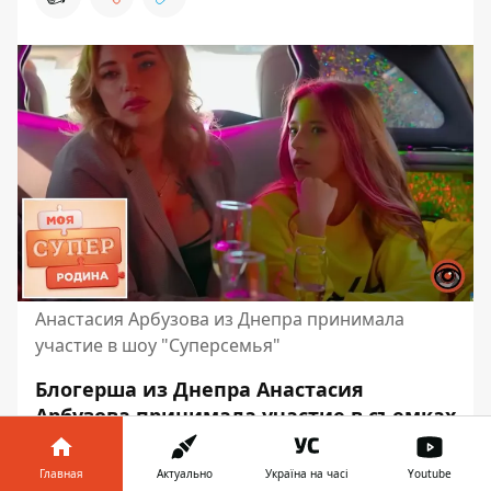
Анастасия Арбузова из Днепра принимала
участие в шоу "Суперсемья"
Блогерша из Днепра Анастасия
Арбузова принимала участие в съемках
"Суперсемья". Она рассказала, что
перед съемками в проекте выдвинула
Главная
Актуально
Україна на часі
Youtube