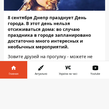
8 сентября Днепр празднует День
города. В этот день нельзя
отсиживаться дома: во случаю
праздника в городе запланировано
достаточно много интересных и
необычных мероприятий.
Зовите друзей на прогулку - можете не
сомневаться, время вы проведете ярко и
интересно. Чтобы вы ничего не
пропустили,
Информатор
подобрал для
Главная
Актуально
Україна на часі
Youtube
вас наиболее интересные мероприятия.
Информатор в
Скачать
ФИНАЛ УКРАИНЫ ПО ДРЭГ-
телефоне
👉
РЕЙСИНГУ
Фонтан ярких эмоций ожидает не только