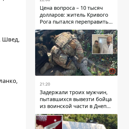
Цена вопроса – 10 тысяч
долларов: житель Кривого
Рога пытался переправить
мужчину в Словакию
, Швед,
ланко,
21:20
Задержали троих мужчин,
пытавшихся вывезти бойца
из воинской части в Днепр
за 7 тысяч долларов: среди
них был врач