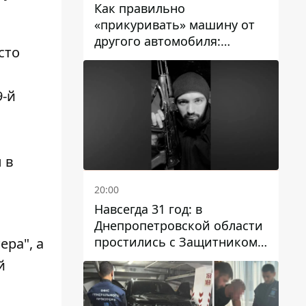
Как правильно
«прикуривать» машину от
другого автомобиля:
сто
инструкция для водителей
9-й
 в
20:00
Навсегда 31 год: в
Днепропетровской области
простились с Защитником
ра", а
Александром Репиным
й