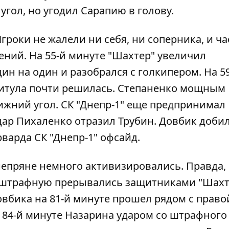
угол, но угодил Сарапию в голову.
гроки не жалели ни себя, ни соперника, и ча
ений. На 55-й минуте "Шахтер" увеличил
ин на один и разобрался с голкипером. На 5
титула почти решилась. Степаненко мощным
ижний угол. СК "Днепр-1" еще предпринимал
удар Пихаленко отразил Трубин. Довбик добил
варда СК "Днепр-1" офсайд.
непряне немного активизировались. Правда,
штрафную прерывались защитниками "Шахте
вбика на 81-й минуте прошел рядом с право
а 84-й минуте Назарина ударом со штрафного