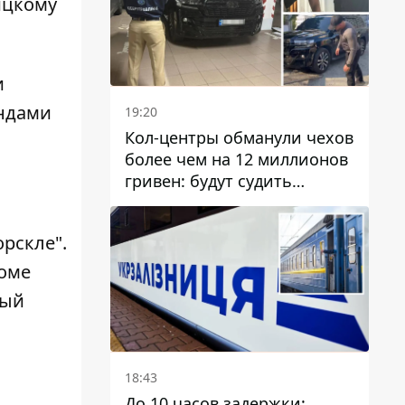
ицкому
и
андами
19:20
Кол-центры обманули чехов
более чем на 12 миллионов
гривен: будут судить
днепрянина,
организовавшего
орскле"
.
транснациональную
преступную организацию
роме
рый
18:43
До 10 часов задержки: