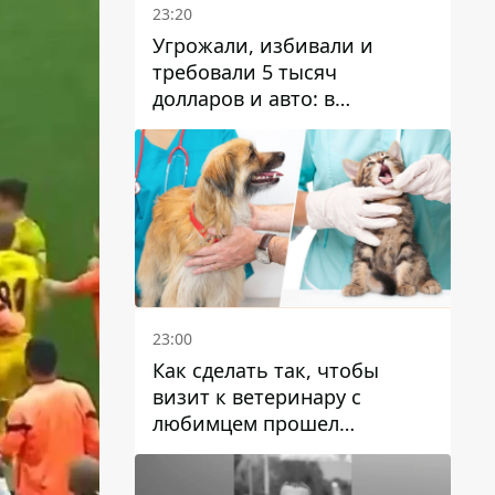
23:20
Угрожали, избивали и
требовали 5 тысяч
долларов и авто: в
Павлограде задержали двух
мужчин
23:00
Как сделать так, чтобы
визит к ветеринару с
любимцем прошел
спокойно: простые советы