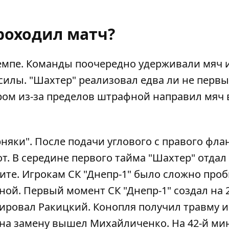
роходил матч?
емпе. Команды поочередно удерживали мяч 
силы. "Шахтер" реализовал едва ли не первы
ром из-за пределов штрафной направил мяч 
яки". После подачи углового с правого фла
. В середине первого тайма "Шахтер" отдал
ите. Игрокам СК "Днепр-1" было сложно про
ой. Первый момент СК "Днепр-1" создал на 
ировал Ракицкий. Конопля получил травму и
 на замену вышел Михайличенко. На 42-й ми