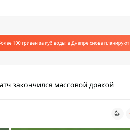
Более 100 гривен за куб воды: в Днепре снова планирую
матч закончился массовой дракой
👍