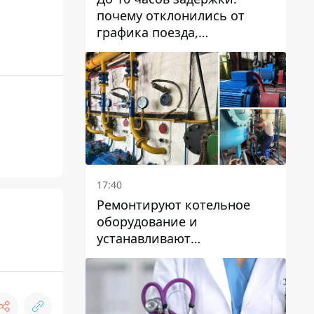
почему отклонились от
графика поезда,
курсирующие через Днепр
и область
17:40
Ремонтируют котельное
оборудование и
устанавливают
генераторные установки:
как в Днепре готовятся к
отопительному сезону