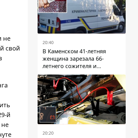
и не
20:40
й свой
В Каменском 41-летняя
в
женщина зарезала 66-
летнего сожителя и
пыталась обмануть
полицейских
нга
бить
29-й
 не
20:20
нуте