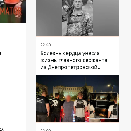
22:40
а
Болезнь сердца унесла
жизнь главного сержанта
из Днепропетровской
области Юрия Свистуна
о,
22:00