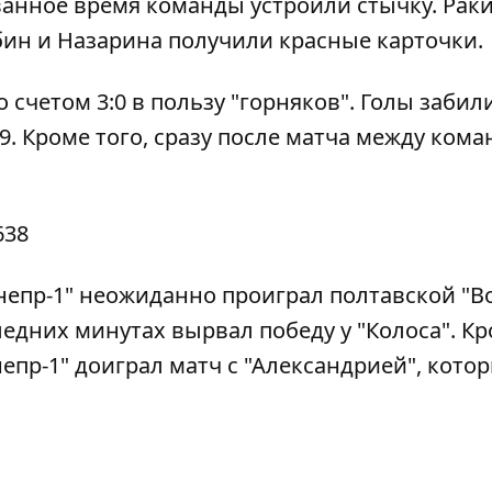
ванное время команды устроили стычку. Рак
ибин и Назарина получили красные карточки.
счетом 3:0 в пользу "горняков". Голы забил
59. Кроме того, сразу после матча между ком
638
непр-1"
неожиданно проиграл полтавской "В
следних минутах
вырвал победу у "Колоса"
. К
непр-1"
доиграл матч с "Александрией"
, кото