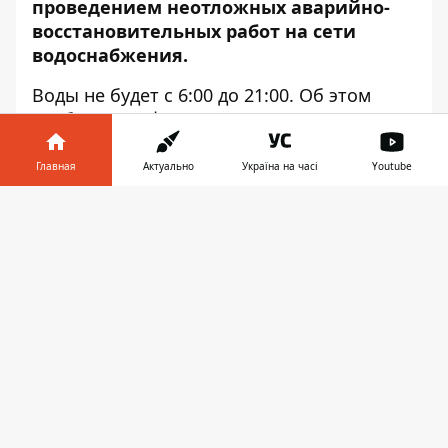
проведением неотложных аварийно-
восстановительных работ на сети
водоснабжения.
Воды не будет с 6:00 до 21:00. Об этом
сообщает
Информатор
, ссылаясь на
пресс-службу КП
«Днепрводоканал». Прекратят
Главная
Актуально
Україна на часі
Youtube
водоснабжение жителей и потребителей,
Информатор в
расположенных по адресам:
Скачать
телефоне
👉
ул. Флотская;
ул. Русаковская;
ул. Политическая;
ул. Пластовская;
ул. Чиркова;
ул. Арбатская;
ул. Богданова;
ул. Волховская;
ул. Лесная;