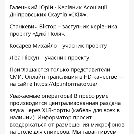
Галецький Юрій - Керівник Асоціації
Дніпровських Скаутів «СКІФ».
Станкевич Віктор – заступник керівника
проекту «Дикі Поля»,
Косарев Михайло – учасник проекту
Ліза Піскун – учасник проекту
Приглашаются только представители
СМИ. Онлайн-трансляция в HD-качестве —
на сайте
https://dp.informator.ua/
Уважаемые операторы! В пресс-руме
производится централизованная раздача
звука через XLR-порты (кабель для всех в
наличии). Информатор просит
воздержаться от размещения микрофонов
на столе для спикеров. Мы гарантируем