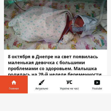
8 октября в Днепре на свет появилась
маленькая девочка с большими
проблемами со здоровьем. Малышка
родилась на 28-й неделе беременности
(7 месяцев) с заболеванием
дыхательных путей. Более того,
Главная
Актуально
Україна на часі
Youtube
девочка осталась без родителей.
Информатор в
Скачать
Мать официально отказалась от ребенка,
телефоне
👉
и теперь малышке нужна наша с вами