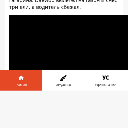
Гагарина:
Daewoo вылетел на газон и снес
три ели, а водитель сбежал
.
Главная
Актуально
Україна на часі
Информатор в
Скачать
телефоне
👉
На Яснополянской перевернулся ВАЗ