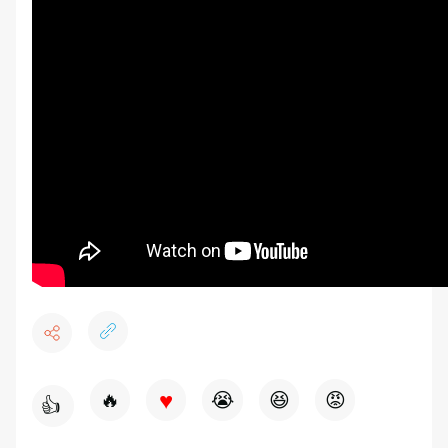
♥
🔥
😭
😆
😡
👍