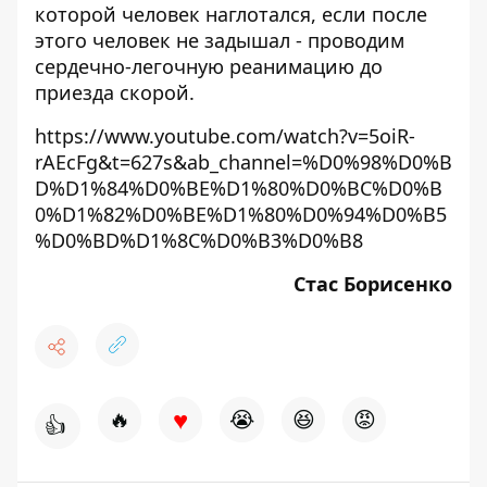
которой человек наглотался, если после
этого человек не задышал - проводим
сердечно-легочную реанимацию до
приезда скорой.
https://www.youtube.com/watch?v=5oiR-
rAEcFg&t=627s&ab_channel=%D0%98%D0%B
D%D1%84%D0%BE%D1%80%D0%BC%D0%B
0%D1%82%D0%BE%D1%80%D0%94%D0%B5
%D0%BD%D1%8C%D0%B3%D0%B8
Стас Борисенко
♥
🔥
😭
😆
😡
👍