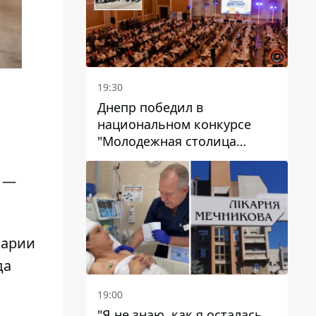
19:30
Днепр победил в
национальном конкурсе
"Молодежная столица
Украины – 2026"
е —
варии
да
19:00
"Я не знаю, как я осталась