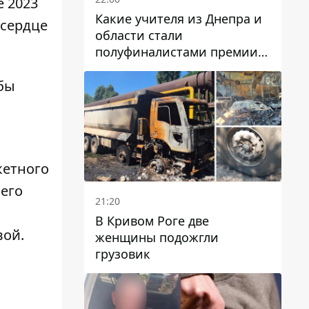
е 2023
Какие учителя из Днепра и
 сердце
области стали
полуфиналистами премии
Global Teacher Prize Ukraine
2026
обы
кетного
него
21:20
В Кривом Роге две
вой
.
женщины подожгли
грузовик