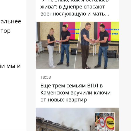
жива": в Днепре спасают
военнослужащую и мать
четверых детей, которую
тальнее
ранил КАБ
атор
и мы и
18:58
Еще трем семьям ВПЛ в
Каменском вручили ключи
от новых квартир