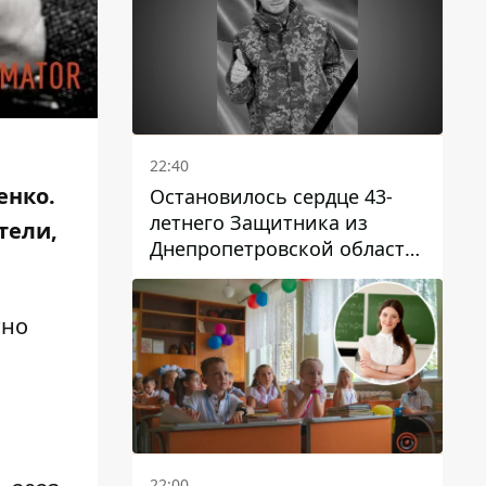
22:40
енко.
Остановилось сердце 43-
летнего Защитника из
тели,
Днепропетровской области
Евгения Зинченко
тно
22:00