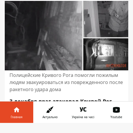
Полицейские Кривого Рога помогли пожилым
людям эвакуироваться из поврежденного после
ракетного удара дома
3 декабря враг атаковал Кривой Рог
ракетой. Один из домов
получил
повреждения от взрывной волны.
Главная
Актуально
Україна на часі
Youtube
Входную дверь завалило обломками,
Информатор в
заблокировав людей внутри. В доме на
Скачать