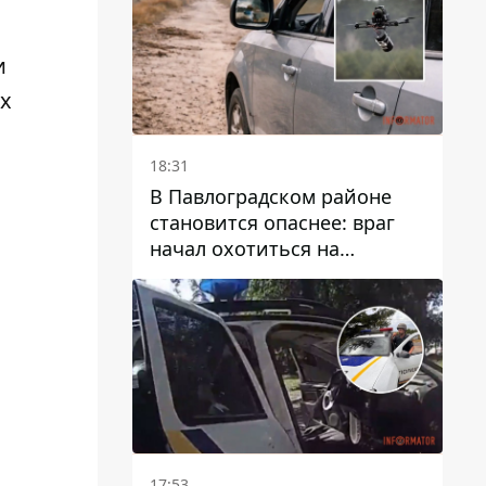
и
х
18:31
В Павлоградском районе
становится опаснее: враг
начал охотиться на
гражданский и военный
транспорт
17:53