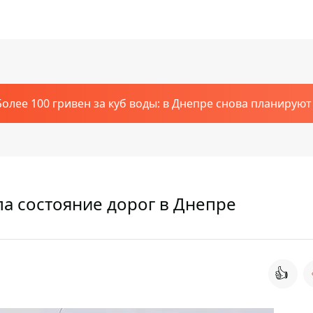
Более 100 гривен за куб воды: в Днепре снова планирую
а состояние дорог в Днепре
👍