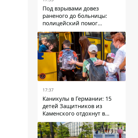
Под взрывами довез
раненого до больницы:
полицейский помог
пострадавшему после атаки
на Каменский район
17:37
Каникулы в Германии: 15
детей Защитников из
Каменского отдохнут в
Вуппертале