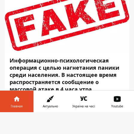
Информационно-психологическая
операция с целью нагнетания паники
среди населения. В настоящее время
распространяется сообщение о
массовой атаке в 4 часа утра.
Информатор
предупреждает, что это
Главная
Актуально
Україна на часі
Youtube
манипуляция.
Информатор в
На сигналы воздушной тревоги нужно
Скачать
телефоне
👉
реагировать всегда. А не только