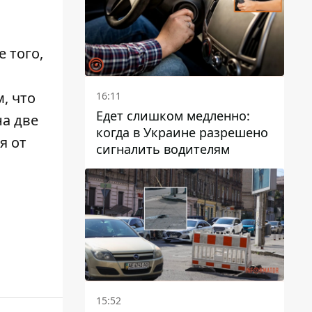
е того,
, что
16:11
Едет слишком медленно:
на две
когда в Украине разрешено
я от
сигналить водителям
15:52