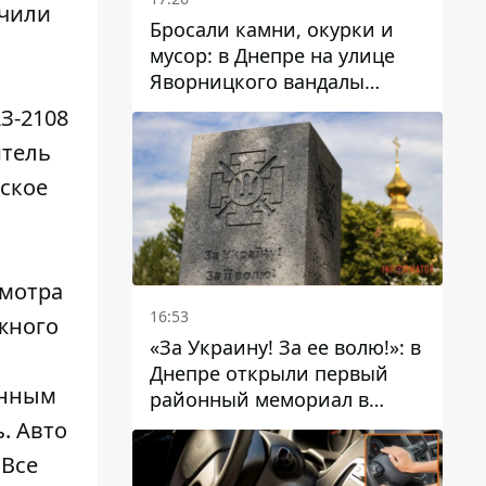
учили
Бросали камни, окурки и
мусор: в Днепре на улице
Яворницкого вандалы
повредили питьевые
З-2108
фонтаны
итель
еское
смотра
16:53
жного
«За Украину! За ее волю!»: в
Днепре открыли первый
анным
районный мемориал в
честь погибших
. Авто
Защитников
 Все