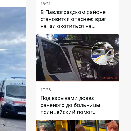
18:31
В Павлоградском районе
становится опаснее: враг
начал охотиться на
гражданский и военный
транспорт
17:53
Под взрывами довез
раненого до больницы:
полицейский помог
пострадавшему после атаки
на Каменский район