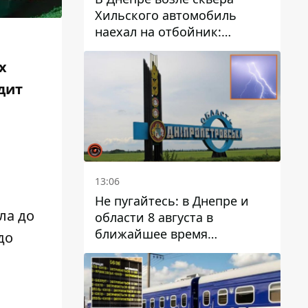
Хильского автомобиль
наехал на отбойник:
момент происшествия
х
дит
13:06
Не пугайтесь: в Днепре и
ла до
области 8 августа в
ближайшее время
до
ожидается гроза