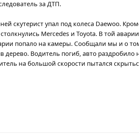
следователь за ДТП.
нней
скутерист упал под колеса Daewoo
. Кром
и
столкнулись Mercedes и Toyota
. В той аварии
рии попало на камеры. Сообщали мы и о том
 в дерево
. Водитель погиб, авто раздробило 
дитель на большой скорости
пытался скрытьс