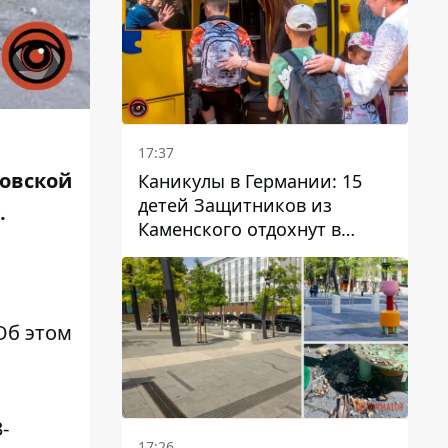
17:37
ровской
Каникулы в Германии: 15
детей Защитников из
.
Каменского отдохнут в
Вуппертале
Об этом
-
17:26