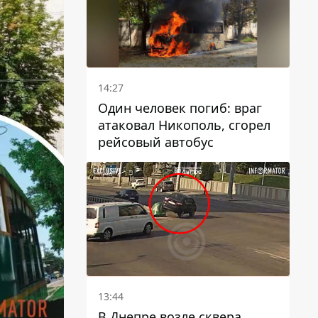
14:27
Один человек погиб: враг
атаковал Никополь, сгорел
рейсовый автобус
13:44
В Днепре возле сквера