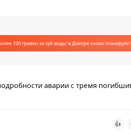
Более 100 гривен за куб воды: в Днепре снова планирую
подробности аварии с тремя погибши
👍