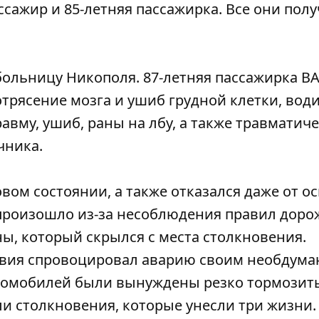
ссажир и 85-летняя пассажирка. Все они пол
больницу Никополя. 87-летняя пассажирка ВА
трясение мозга и ушиб грудной клетки, вод
авму, ушиб, раны на лбу, а также травматич
чника.
вом состоянии, а также отказался даже от о
П произошло из-за несоблюдения правил доро
, который скрылся с места столкновения.
твия спровоцировал аварию своим необдум
втомобилей были вынуждены резко тормозить
ли столкновения, которые унесли три жизни.