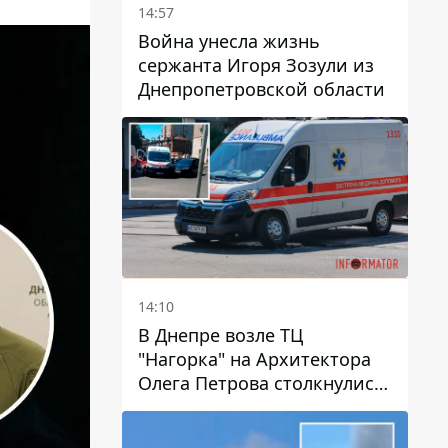
14:57
Война унесла жизнь
сержанта Игоря Зозули из
Днепропетровской области
14:10
В Днепре возле ТЦ
"Нагорка" на Архитектора
Олега Петрова столкнулись
"скорая" и Toyota: трамваи
№5 задерживаются