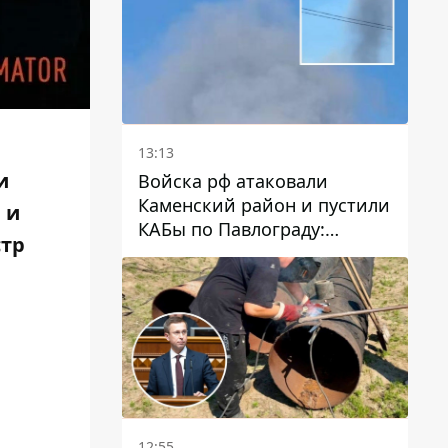
13:13
и
Войска рф атаковали
Каменский район и пустили
 и
КАБы по Павлограду:
стр
пострадал мужчина, в небо
поднимается столб дыма
12:55