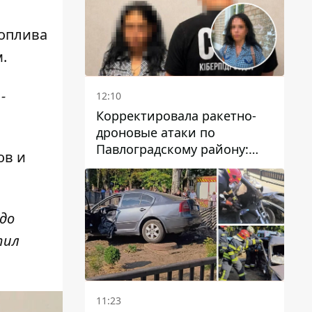
топлива
.
-
12:10
Корректировала ракетно-
дроновые атаки по
Павлоградскому району:
ов и
задержали вражескую
агентку
 до
тил
11:23