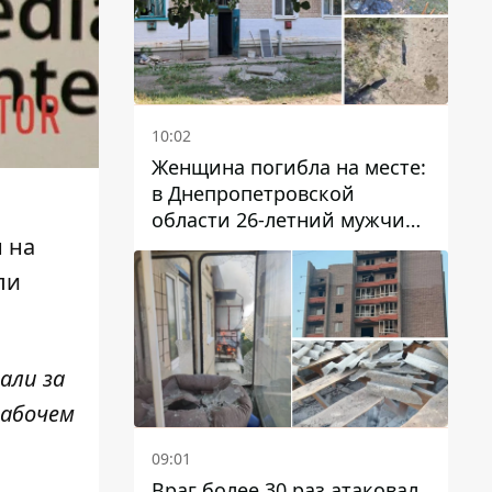
10:02
Женщина погибла на месте:
в Днепропетровской
области 26-летний мужчина
 на
избил трех человек
металлическим предметом
ли
али за
рабочем
09:01
Враг более 30 раз атаковал