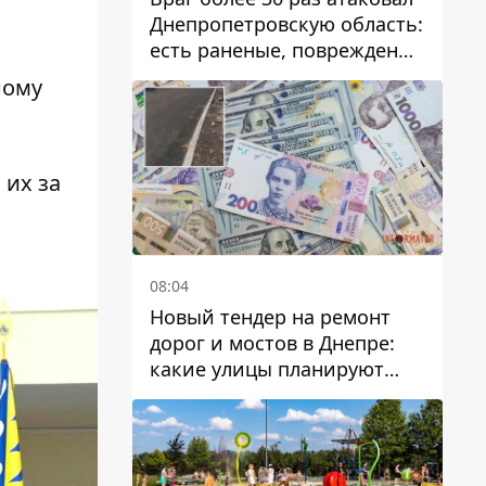
Днепропетровскую область:
есть раненые, повреждены
лицей, дома и предприятия
ному
 их за
08:04
Новый тендер на ремонт
дорог и мостов в Днепре:
какие улицы планируют
обновить и сколько
десятков миллионов гривен
на это хотят потратить