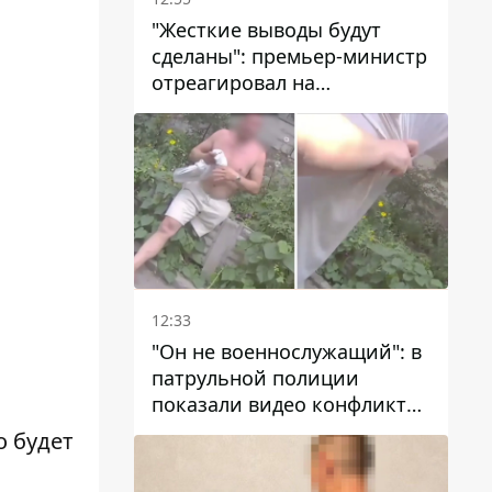
"Жесткие выводы будут
сделаны": премьер-министр
отреагировал на
несколькодневное
отсутствие воды в Марганце
12:33
"Он не военнослужащий": в
патрульной полиции
показали видео конфликта
с мужчиной без ноги на
о будет
проспекте Поля в Днепре