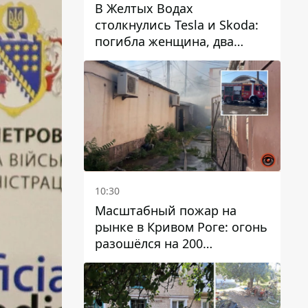
В Желтых Водах
столкнулись Tesla и Skoda:
погибла женщина, два
человека пострадали
10:30
Масштабный пожар на
рынке в Кривом Роге: огонь
разошёлся на 200
квадратных метров