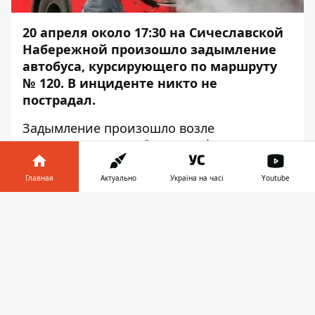
20 апреля около 17:30 на Сичеславской
Набережной произошло задымление
автобуса, курсирующего по маршруту
№ 120. В инциденте никто не
пострадал.
Задымление произошло возле
ресторана Coast. Об этом
Информатор
сообщает с места события.
Главная
Актуально
Україна на часі
Youtube
Автобус маршрута № 120 двигался с
жилмассива Победа-6 в сторону центра по
Информатор в
Скачать
Сичеславской Набережной. Возле
телефоне
👉
ресторана Coast в автобусе произошло
задымление. На момент аварии в
маршрутном такси находились более 10
человек.