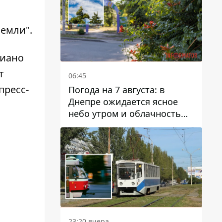
емли".
пиано
т
06:45
пресс-
Погода на 7 августа: в
Днепре ожидается ясное
небо утром и облачность
после обеда
23:20 вчера