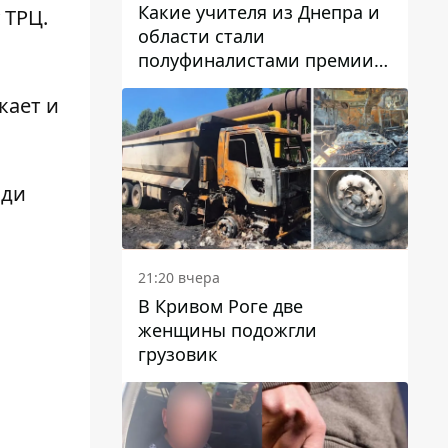
Какие учителя из Днепра и
 ТРЦ.
области стали
полуфиналистами премии
Global Teacher Prize Ukraine
кает и
2026
юди
21:20 вчера
В Кривом Роге две
женщины подожгли
грузовик