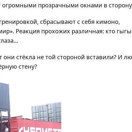
ит огромными прозрачными окнами в сторону
ренировкой, сбрасывают с себя кимоно,
ир». Реакция прохожих различная: кто гыгы
глаза…
 они стёкла не той стороной вставили? И л
ёрную стену?