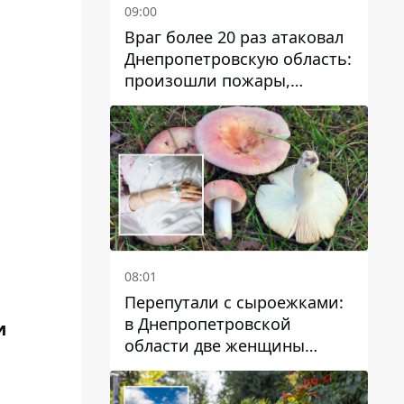
09:00
Враг более 20 раз атаковал
Днепропетровскую область:
произошли пожары,
повреждены дома,
инфраструктура и авто
08:01
Перепутали с сыроежками:
в Днепропетровской
и
области две женщины
отравились грибами