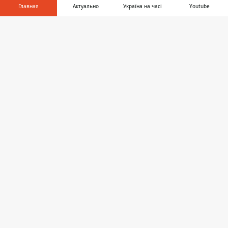
Главная
Актуально
Україна на часі
Youtube
В Днепре 24-летний мужчина прыгнул с
балкона на 14 этаже
Информатор в
Скачать
телефоне
👉
ДНЕПР
16:25, 14 июня 2020
В ДНЕПРЕ НА БЕРЕГУ РЕКИ МУЖЧИНА
ПОВЕСИЛСЯ НА КОФТЕ