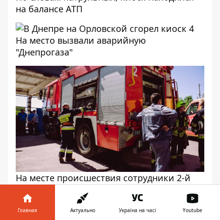
на балансе АТП
На место вызвали аварийную
"Днепрогаза"
На месте происшествия сотрудники 2-й
пожарно-спасательной части ГУ ГСЧС
Мария Голикова
Главная
Актуально
Україна на часі
Youtube