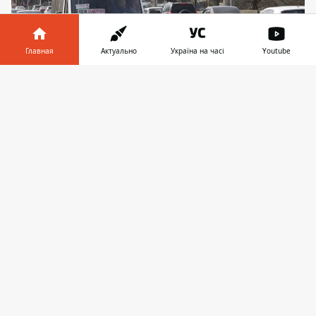
Главная
Актуально
Україна на часі
Youtube
Информатор в
Скачать
телефоне
👉
Светлый праздник Пасхи прошел, а это
значит, что грядут дни, в которые
принято поминать умерших. Чтобы
людям было комфортнее добираться
до кладбищ, в Днепре появятся
дополнительные рейсы маршрутных
такси.
В остальном транспорт будет работать в
штатном режиме. Об этом сообщает
Информатор
, ссылаясь на страницу