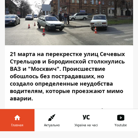
21 марта на перекрестке улиц Сечевых
Стрельцов и Бородинской столкнулись
ВАЗ и "Москвич". Происшествие
обошлось без пострадавших, но
создало определенные неудобства
водителям, которые проезжают мимо
аварии.
Предварительно известно, что оба
автомобиля двигались в попутном
направлении по улице Сечевых
Главная
Актуально
Україна на часі
Youtube
Стрельцов, - сообщает
Информатор
. Со
Информатор в