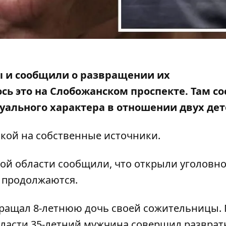
 и сообщили о развращении их
ь это на Слобожанском проспекте. Там со
уального характера в отношении двух дет
кой на собственные источники.
кой области сообщили, что открыли уголовн
 продолжаются.
вращал 8-летнюю дочь своей сожительницы
.
бласти 35-летний мужчина совершил развра