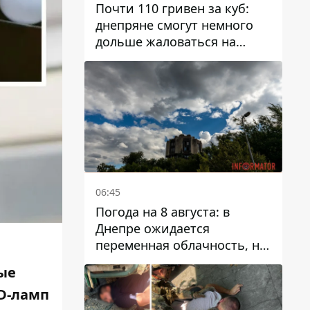
Почти 110 гривен за куб:
днепряне смогут немного
дольше жаловаться на
запланированные тарифы
на воду на 2027 год
06:45
Погода на 8 августа: в
Днепре ожидается
переменная облачность, но
может пойти дождь
ые
D-ламп