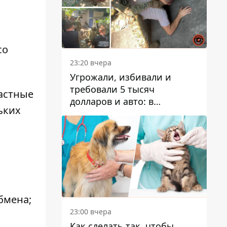
со
23:20 вчера
Угрожали, избивали и
требовали 5 тысяч
ластные
долларов и авто: в
ьких
Павлограде задержали двух
мужчин
бмена;
23:00 вчера
Как сделать так, чтобы