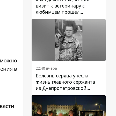
визит к ветеринару с
любимцем прошел
спокойно: простые советы
х можно
дения в
22:40 вчера
Болезнь сердца унесла
жизнь главного сержанта
из Днепропетровской
области Юрия Свистуна
вести