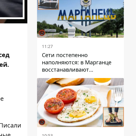
11:27
сед
Сети постепенно
наполняются: в Марганце
ей.
восстанавливают
водоснабжение
ое
 Писали
тные
10:53