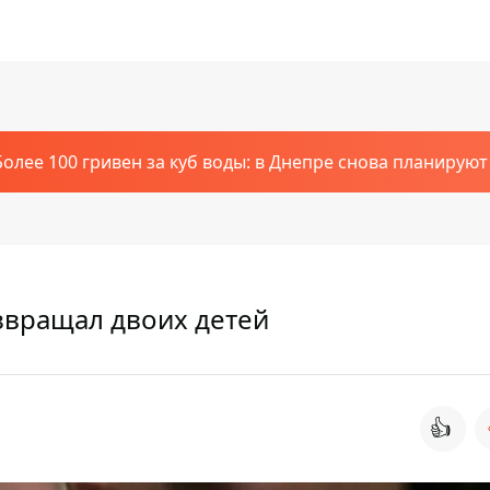
Более 100 гривен за куб воды: в Днепре снова планирую
звращал двоих детей
👍