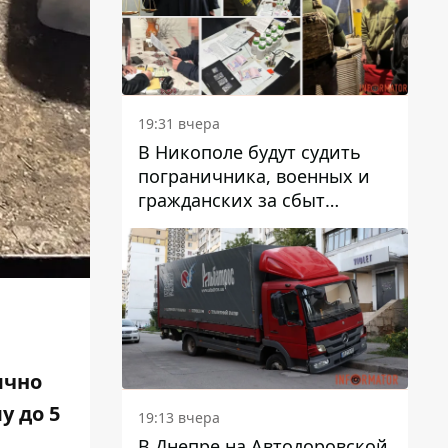
вредят машине
19:31 вчера
В Никополе будут судить
пограничника, военных и
гражданских за сбыт
психотропов
ячно
у до 5
19:13 вчера
В Днепре на Автодоровской