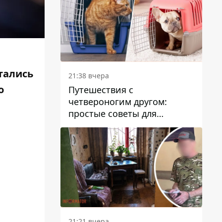
тались
21:38 вчера
о
Путешествия с
четвероногим другом:
простые советы для
поездок с животными
21:21 вчера