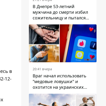
В Днепре 53-летний
мужчина до смерти избил
сожительницу и пытался
скрыть преступление:
детали
20:41 вчера
есь в
Враг начал использовать
32-12-
"медовые ловушки" и
охотится на украинских
военнослужащих
ых