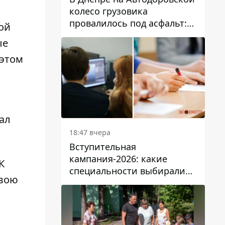
колесо грузовика
провалилось под асфальт:
ой
движение заблокировано
ые
 этом
и
ал
18:47 вчера
Вступительная
кампания-2026: какие
К
специальности выбирали
свою
абитуриенты в Украине