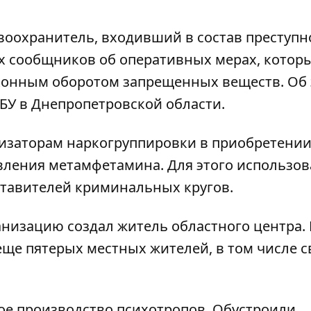
оохранитель, входивший в состав преступн
х сообщников об оперативных мерах, котор
аконным оборотом запрещенных веществ. Об
БУ в Днепропетровской области.
низаторам наркогруппировки в приобретени
вления метамфетамина. Для этого использов
ставителей криминальных кругов.
низацию создал житель областного центра. 
еще пятерых местных жителей, в том числе 
 производство психотропов. Обустроили