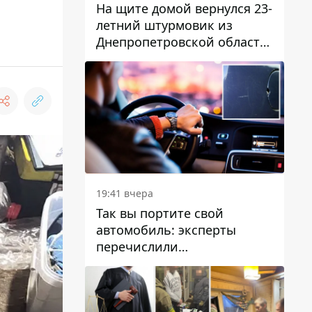
На щите домой вернулся 23-
летний штурмовик из
Днепропетровской области
Богдан Бескровный
19:41 вчера
Так вы портите свой
автомобиль: эксперты
перечислили
распространенные
привычки водителей,
которые на самом деле