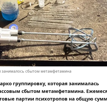
 и занималось сбытом метамфетамина
рко группировку, которая занималась
ссовым сбытом метамфетамина. Ежемес
товые партии
психотропов
на общую сумм