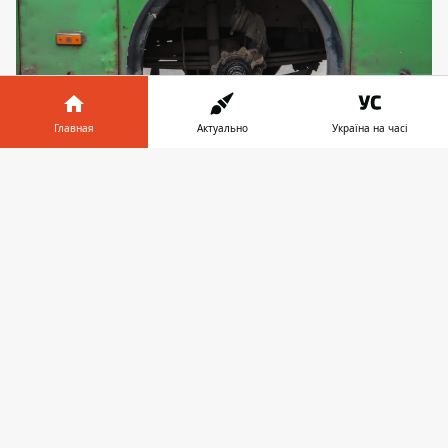
Главная
Актуально
Україна на часі
Информатор в
Скачать
телефоне
👉
Автобус №59
В сторону Амурского моста собралась огромная
пробка
Водителям следует выбирать альтернативный