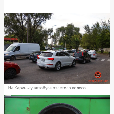
На Каруны у автобуса отлетело колесо