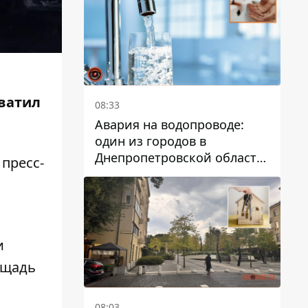
дальнейшем
ватил
08:33
Авария на водопроводе:
один из городов в
Днепропетровской области
а
пресс-
остался без воды
и
ощадь
08:03