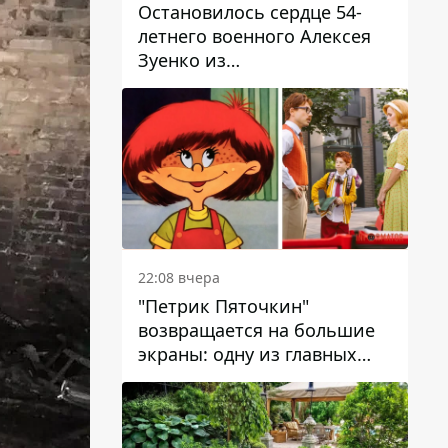
Остановилось сердце 54-
летнего военного Алексея
Зуенко из
Днепропетровской области
22:08 вчера
"Петрик Пяточкин"
возвращается на большие
экраны: одну из главных
ролей сыграет 9-летний
днепрянин Александр
Войтеховский