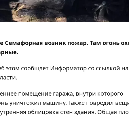
ице Семафорная возник пожар. Там
огонь
ох
арные.
 Об этом сообщает Информатор со ссылкой н
ласти.
реннее помещение гаража, внутри которого
онь уничтожил машину. Также повредил вещ
утренняя облицовка стен здания. Общая пл