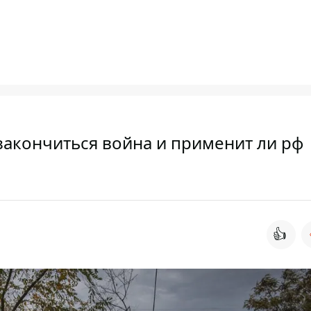
 закончиться война и применит ли рф
👍