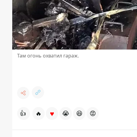
Там огонь охватил гараж.
♥
👍
🔥
😭
😆
😡