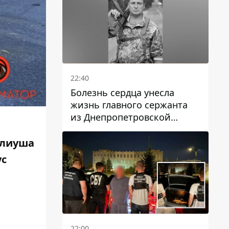
22:40
Болезнь сердца унесла
жизнь главного сержанта
из Днепропетровской
области Юрия Свистуна
Юлиуша
ус
22:00