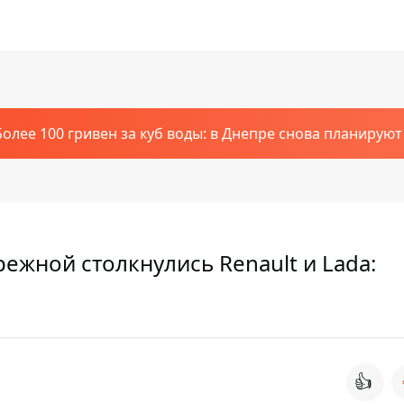
Более 100 гривен за куб воды: в Днепре снова планирую
ежной столкнулись Renault и Lada:
👍