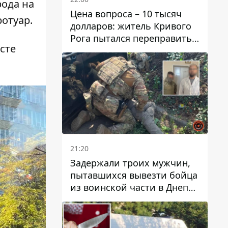
рода на
Цена вопроса – 10 тысяч
ротуар.
долларов: житель Кривого
Рога пытался переправить
сте
мужчину в Словакию
21:20
Задержали троих мужчин,
пытавшихся вывезти бойца
из воинской части в Днепр
за 7 тысяч долларов: среди
них был врач