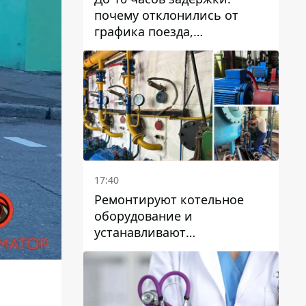
почему отклонились от
графика поезда,
курсирующие через Днепр
и область
17:40
Ремонтируют котельное
оборудование и
устанавливают
генераторные установки:
как в Днепре готовятся к
отопительному сезону