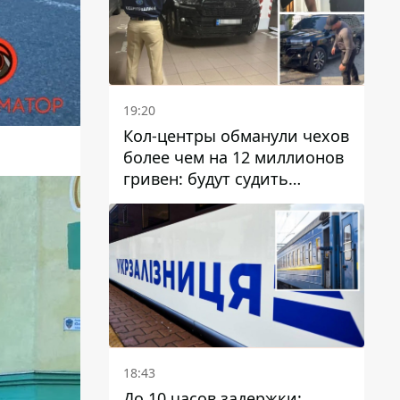
19:20
Кол-центры обманули чехов
более чем на 12 миллионов
гривен: будут судить
днепрянина,
организовавшего
транснациональную
преступную организацию
18:43
До 10 часов задержки: