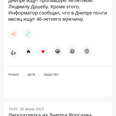
Днепре
ищут пропавшую 56-летнюю
Людмилу Душебу
. Кроме этого,
Информатор сообщал, что в Днепре
почти
месяц ищут 46-летнего мужчину
.
♥
🔥
😭
😆
😡
👍
РОЗЫСК
ДЕТИ
ОБЩЕСТВО
10:07, 26 июня 2023
Легкоатлетка из Днепра Ярослава