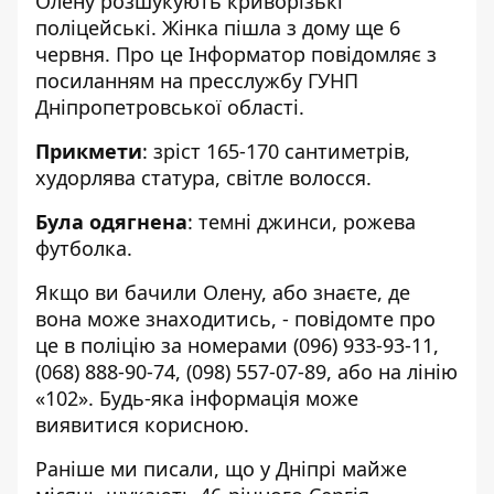
Олену розшукують криворізькі
поліцейські. Жінка пішла з дому ще 6
червня. Про це Інформатор повідомляє з
посиланням на
пресслужбу ГУНП
Дніпропетровської області
.
Прикмети
: зріст 165-170 сантиметрів,
худорлява статура, світле волосся.
Була одягнена
: темні джинси, рожева
футболка.
Якщо ви бачили Олену, або знаєте, де
вона може знаходитись, - повідомте про
це в поліцію за номерами
(096) 933-93-11
,
(068) 888-90-74
,
(098) 557-07-89
, або на лінію
«102». Будь-яка інформація може
виявитися корисною.
Раніше ми писали, що у Дніпрі майже