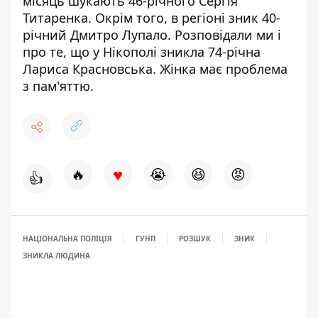
місяць
шукають 46-річного Сергія
Титаренка
. Окрім того, в регіоні
зник 40-
річний Дмитро Лупало
. Розповідали ми і
про те, що у Нікополі
зникла 74-річна
Лариса Красновська
. Жінка має проблема
з пам'яттю.
♥
🔥
😭
😆
😡
👍
НАЦІОНАЛЬНА ПОЛІЦІЯ
ГУНП
РОЗШУК
ЗНИК
ЗНИКЛА ЛЮДИНА