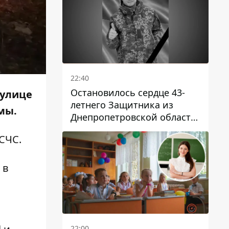
22:40
Остановилось сердце 43-
 улице
летнего Защитника из
мы.
Днепропетровской области
Евгения Зинченко
СЧС.
 в
22:00