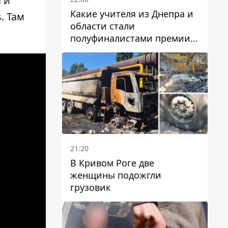
 и
Какие учителя из Днепра и
. Там
области стали
полуфиналистами премии
Global Teacher Prize Ukraine
2026
21:20
В Кривом Роге две
женщины подожгли
грузовик