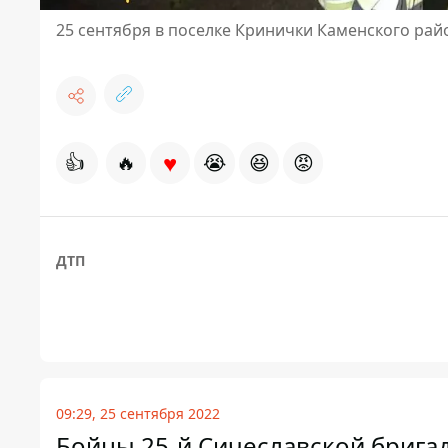
25 сентября в поселке Кринички Каменского ра
♥
👍
🔥
😭
😆
😡
ДТП
09:29, 25 сентября 2022
Бойцы 25-й Сичеславской брига