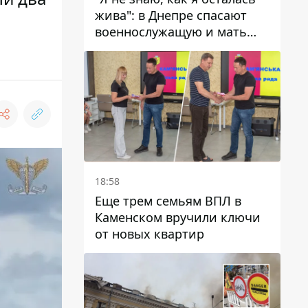
жива": в Днепре спасают
военнослужащую и мать
четверых детей, которую
ранил КАБ
18:58
Еще трем семьям ВПЛ в
Каменском вручили ключи
от новых квартир