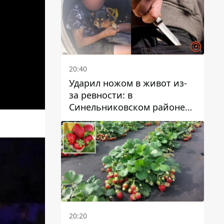
20:40
Ударил ножом в живот из-
за ревности: в
Синельниковском районе
задержали 49-летнего
мужчину за убийство
20:20