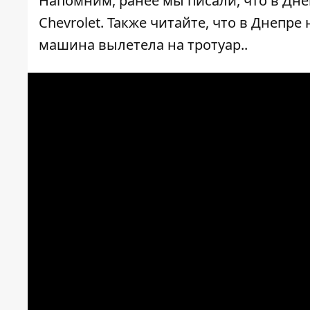
Напомним, ранее мы писали, что в Дн
Chevrolet
. Также читайте, что
в Днепре 
машина вылетела на тротуар.
.