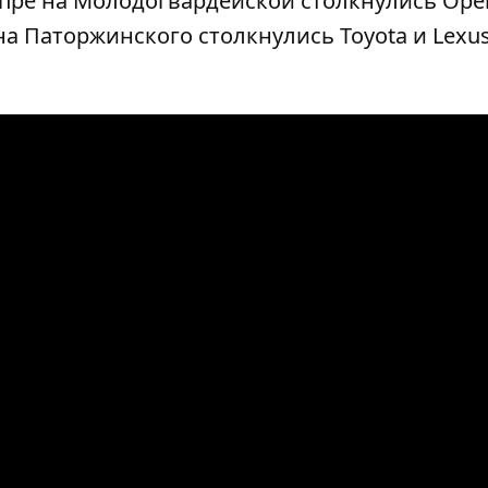
епре на Молодогвардейской
столкнулись Opel
на Паторжинского столкнулись Toyota и Lexus