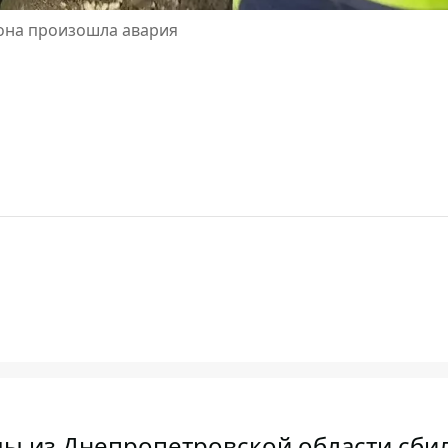
йона произошла авария
ды из Днепропетровской области сби