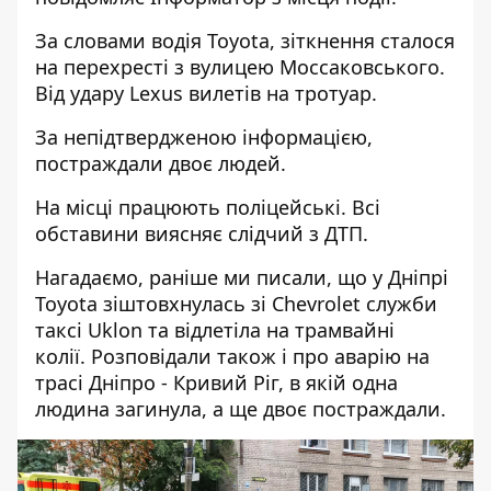
За словами водія Toyota, зіткнення сталося
на перехресті з вулицею Моссаковського.
Від удару Lexus вилетів на тротуар.
За непідтвердженою інформацією,
постраждали двоє людей.
На місці працюють поліцейські. Всі
обставини виясняє слідчий з ДТП.
Нагадаємо, раніше ми писали, що у Дніпрі
Toyota
зіштовхнулась зі Chevrolet служби
таксі Uklon та відлетіла на трамвайні
колії
. Розповідали також і про аварію на
трасі
Дніпро - Кривий Ріг, в якій одна
людина загинула
, а ще двоє постраждали.