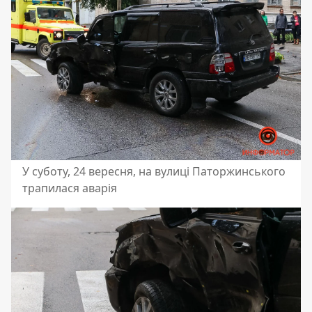
У суботу, 24 вересня, на вулиці Паторжинського
трапилася аварія