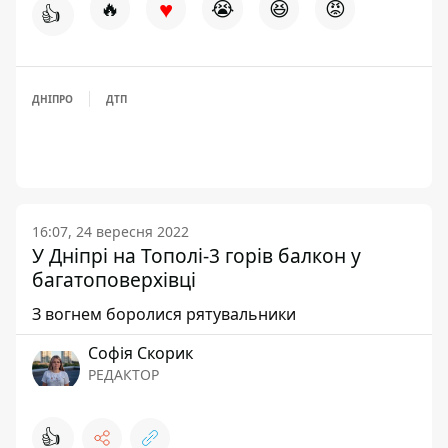
♥
🔥
😭
😆
😡
👍
ДНІПРО
ДТП
16:07, 24 вересня 2022
У Дніпрі на Тополі-3 горів балкон у
багатоповерхівці
З вогнем боролися рятувальники
Софія Скорик
РЕДАКТОР
👍