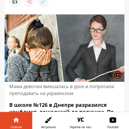
👍
Мама девочки вмешалась в урок и попросила
преподавать на украинском
В школе №126 в Днепре разразился
конфликт, дошедший до полиции. По
предварительной версии,
учительница
вела урок,
периодически используя
Главная
Актуально
Україна на часі
Youtube