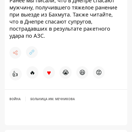
Ранее мы писали, что
в Днепре спасают
мужчину, получившего тяжелое ранение
при выезде из Бахмута
. Также читайте,
что
в Днепре спасают супругов,
пострадавших в результате ракетного
удара по АЗС.
♥
🔥
😭
😆
😡
👍
ВОЙНА
БОЛЬНИЦА ИМ. МЕЧНИКОВА