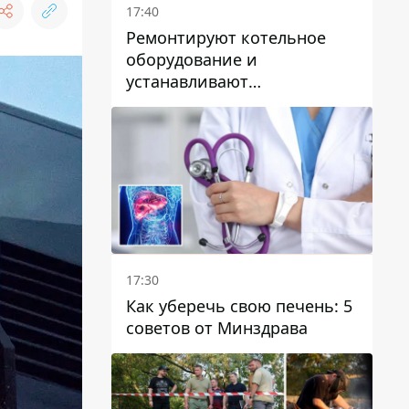
17:40
Ремонтируют котельное
оборудование и
устанавливают
генераторные установки:
как в Днепре готовятся к
отопительному сезону
17:30
Как уберечь свою печень: 5
советов от Минздрава