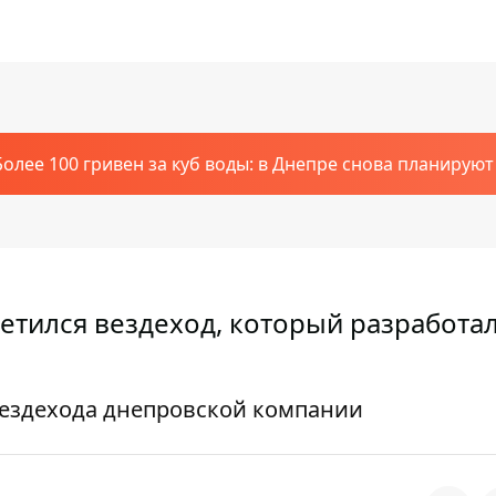
Более 100 гривен за куб воды: в Днепре снова планирую
етился вездеход, который разработа
 вездехода днепровской компании