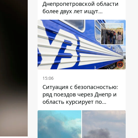
Днепропетровской области
более двух лет ищут
пропавшую женщину
15:06
Ситуация с безопасностью:
ряд поездов через Днепр и
область курсирует по
измененному маршруту, а
часть пути заменили
автобусами и электричками