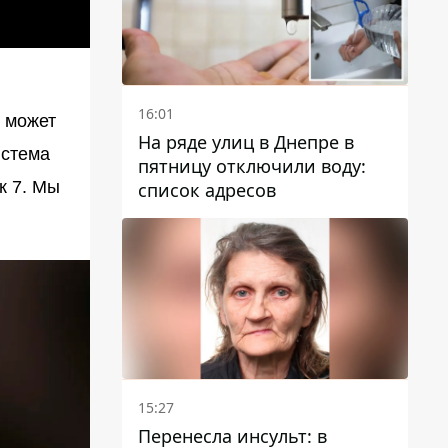
16:01
н может
На ряде улиц в Днепре в
истема
пятницу отключили воду:
к 7. Мы
список адресов
15:27
Перенесла инсульт: в