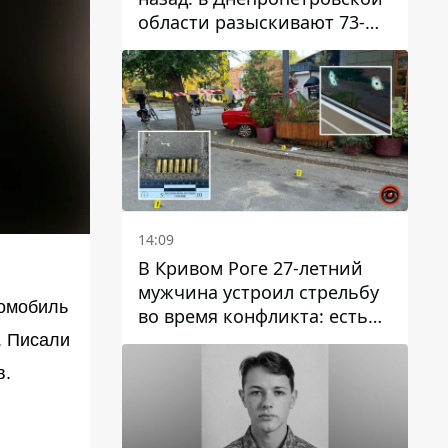
области разыскивают 73-
летнего мужчину
14:09
В Кривом Роге 27-летний
мужчина устроил стрельбу
омобиль
во время конфликта: есть
раненый
. Писали
в.