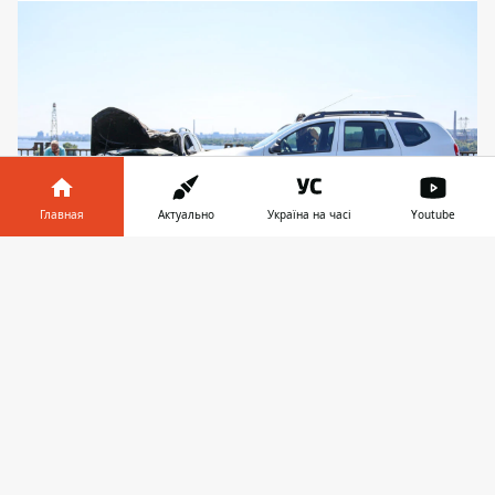
Главная
Актуально
Україна на часі
Youtube
Информатор в
Скачать
телефоне
👉
Renault Duster