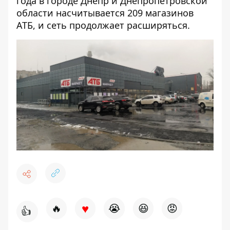
года в городе Днепр и Днепропетровской
области насчитывается 209 магазинов
АТБ, и сеть продолжает расширяться.
♥
🔥
😭
😆
😡
👍