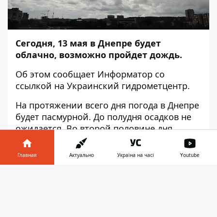
Сегодня, 13 мая в Днепре будет
облачно, возможно пройдет дождь.
Об этом сообщает
Информатор
со
ссылкой на Украинский гидрометцентр.
На протяжении всего дня погода в Днепре
будет пасмурной. До полудня осадков не
ожидается. Во второй половине дня
возможен дождь, который к вечеру
должен закончиться.
Главная
Актуально
Україна на часі
Youtube
Информатор в
Скачать
телефоне
👉
Максимальная температура воздуха
составит 17-20 градусов выше нуля.