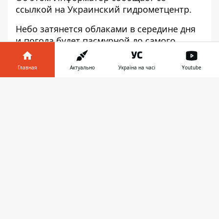
ссылкой на Украинский гидрометцентр.
Небо затянется облаками в середине дня
и погода будет пасмурной до самого
вечера.
Главная
Актуально
Україна на часі
Youtube
Информатор в
Скачать
телефоне
👉
По прогнозам синоптиков, холоднее всего