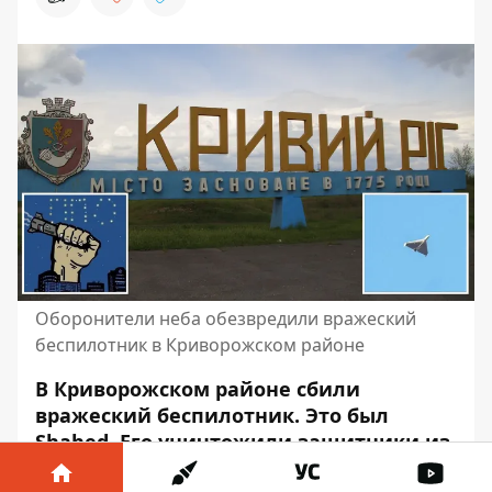
Оборонители неба обезвредили вражеский
беспилотник в Криворожском районе
В Криворожском районе сбили
вражеский беспилотник. Это был
Shahed. Его
уничтожили защитники из
ПВК "Схід"
.