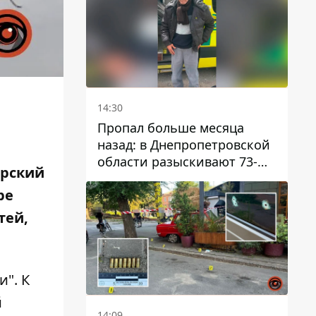
14:30
Пропал больше месяца
назад: в Днепропетровской
области разыскивают 73-
рский
летнего мужчину
ре
тей,
". К
й
14:09