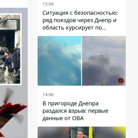
15:06
Ситуация с безопасностью:
ряд поездов через Днепр и
область курсирует по
измененному маршруту, а
часть пути заменили
автобусами и электричками
14:46
В пригороде Днепра
раздался взрыв: первые
данные от ОВА