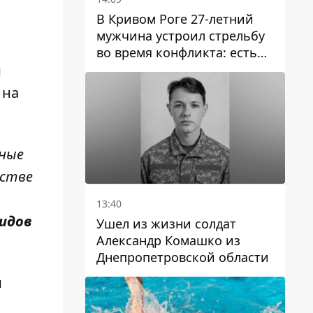
В Кривом Роге 27-летний
мужчина устроил стрельбу
во время конфликта: есть
раненый
и
 на
тные
рстве
13:40
идов
Ушел из жизни солдат
Александр Комашко из
Днепропетровской области
и