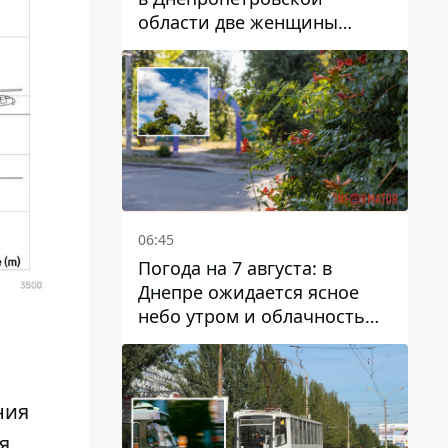
области две женщины
отравились грибами
06:45
Погода на 7 августа: в
Днепре ожидается ясное
небо утром и облачность
после обеда
ния
я