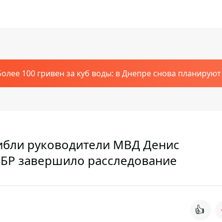
Более 100 гривен за куб воды: в Днепре снова планирую
гибли руководители МВД Денис
ДБР завершило расследование
👍