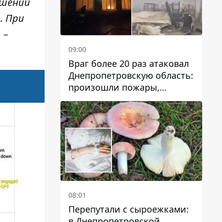
ршении
. При
 –
09:00
Враг более 20 раз атаковал
Днепропетровскую область:
произошли пожары,
повреждены дома,
инфраструктура и авто
08:01
Перепутали с сыроежками:
в Днепропетровской