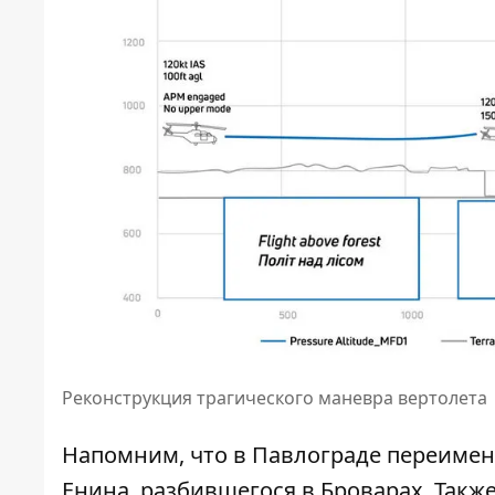
Реконструкция трагического маневра вертолета
Напомним, что в Павлограде
переимен
Енина, разбившегося в Броварах. Также