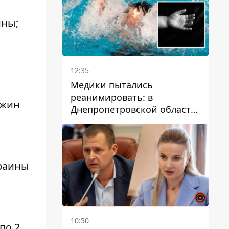
ины;
12:35
Медики пытались
реанимировать: в
ежин
Днепропетровской области
двухлетний мальчик утонул
в бассейне
краины
10:50
по 2