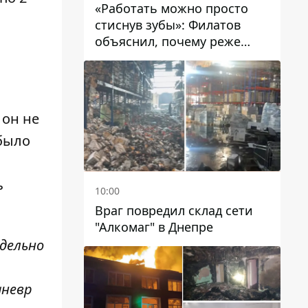
«Работать можно просто
стиснув зубы»: Филатов
объяснил, почему реже
пишет в соцсетях и
раскритиковал медийность
чиновников
 он не
 было
ь
10:00
Враг повредил склад сети
"Алкомаг" в Днепре
дельно
аневр