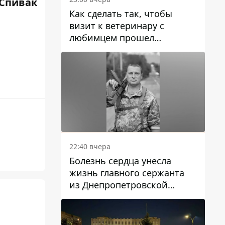
Спивак
Как сделать так, чтобы
визит к ветеринару с
любимцем прошел
спокойно: простые советы
22:40 вчера
Болезнь сердца унесла
жизнь главного сержанта
из Днепропетровской
области Юрия Свистуна