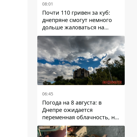
08:01
Почти 110 гривен за куб:
днепряне смогут немного
дольше жаловаться на
запланированные тарифы
на воду на 2027 год
06:45
Погода на 8 августа: в
Днепре ожидается
переменная облачность, но
может пойти дождь