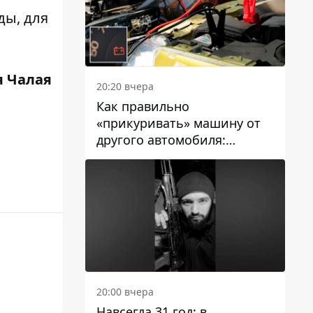
ды, для
 Чалая
20:20 вчера
Как правильно
«прикуривать» машину от
другого автомобиля:
инструкция для водителей
20:00 вчера
Навсегда 31 год: в