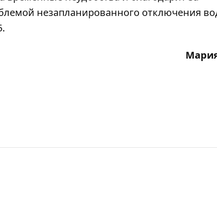
облемой незапланированного отключения во
.
Мария