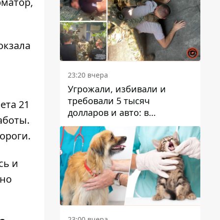
матор
,
окзала
23:20 вчера
Угрожали, избивали и
требовали 5 тысяч
ета 21
долларов и авто: в
аботы
.
Павлограде задержали двух
ороги.
мужчин
сь и
рно
23:00 вчера