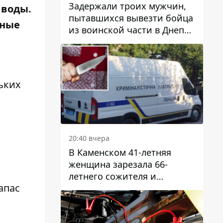
Задержали троих мужчин,
 воды.
пытавшихся вывезти бойца
ьные
из воинской части в Днепр
за 7 тысяч долларов: среди
них был врач
ьких
20:40 вчера
В Каменском 41-летняя
женщина зарезала 66-
летнего сожителя и
апас
пыталась обмануть
полицейских