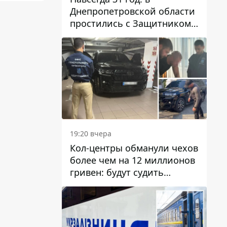
Днепропетровской области
простились с Защитником
Александром Репиным
19:20 вчера
Кол-центры обманули чехов
более чем на 12 миллионов
гривен: будут судить
днепрянина,
организовавшего
транснациональную
преступную организацию