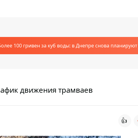
Более 100 гривен за куб воды: в Днепре снова планирую
график движения трамваев
👍