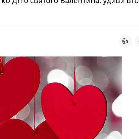
ко Дню святого Валентина: удиви вт
👍