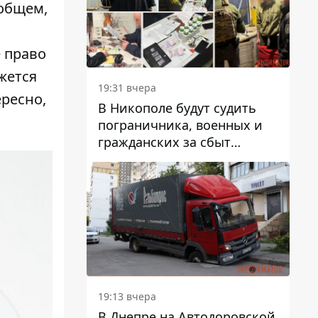
вредят машине
 общем,
 право
жется
19:31 вчера
ересно,
В Никополе будут судить
пограничника, военных и
гражданских за сбыт
психотропов
19:13 вчера
В Днепре на Автодоровской