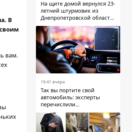
На щите домой вернулся 23-
летний штурмовик из
Днепропетровской области
а. В
Богдан Бескровный
 своим
ь вам.
сех
19:41 вчера
Так вы портите свой
автомобиль: эксперты
перечислили
вы
распространенные
ньких
привычки водителей,
которые на самом деле