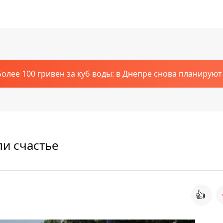
Более 100 гривен за куб воды: в Днепре снова планирую
ли счастье
👍