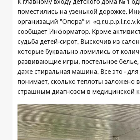
К главному входу детского дома № 1 о
поместились на узенькой дорожке. И
организаций "Опора" и «g.r.u.p.p.i.r.o.v
сообщает
Информатор
. Кроме активис
судьба детей-сирот. Выскочив из салон
которые буквально ломились от количе
развивающие игры, постельное белье,
даже стиральная машина. Все это - для
понимает, сколько теплоты заложено в 
страшным диагнозом в медицинской ка