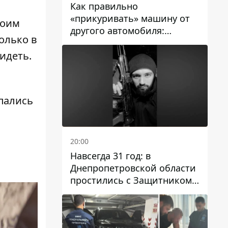
Как правильно
«прикуривать» машину от
воим
другого автомобиля:
олько в
инструкция для водителей
идеть.
пались
20:00
Навсегда 31 год: в
Днепропетровской области
простились с Защитником
Александром Репиным