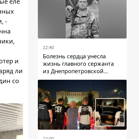
ые еле
енных
, -
ична
ники,
22:40
Болезнь сердца унесла
ютер и
жизнь главного сержанта
 вряд ли
из Днепропетровской
области Юрия Свистуна
дин со
22:00