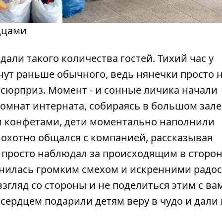
дцами
али такого количества гостей. Тихий час у
ут раньше обычного, ведь нянечки просто 
 сюрприз. Момент - и сонные личика начали
омнат интерната, собираясь в большом зале
и конфетами, дети моментально наполнили
 охотно общался с компанией, рассказывая
и просто наблюдал за происходящим в сторон
лнилась громким смехом и искренними радо
взгляд со стороны и не поделиться этим с в
сердцем подарили детям веру в чудо и дали