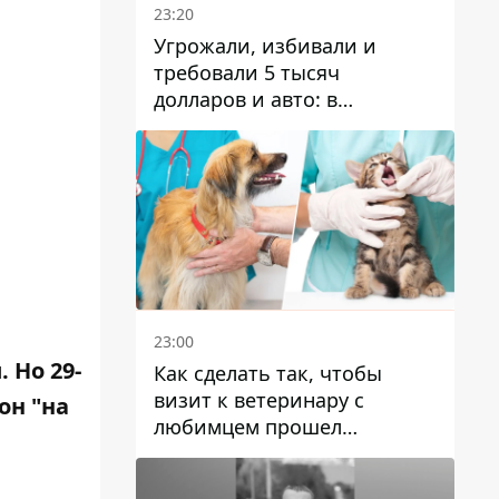
23:20
Угрожали, избивали и
требовали 5 тысяч
долларов и авто: в
Павлограде задержали двух
мужчин
23:00
 Но 29-
Как сделать так, чтобы
визит к ветеринару с
он "на
любимцем прошел
спокойно: простые советы