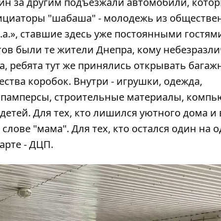
дин за другим подъезжали автомобили, котор
нициаторы "шабаша" - молодежь из обществ
.k.a.», ставшие здесь уже постоянными гостями
тов были те жители Днепра, кому небезразл
а, ребята тут же принялись открывать багаж
ства коробок. Внутри - игрушки, одежда,
 памперсы, строительные материалы, компь
 детей. Для тех, кто лишился уютного дома и
слове "мама". Для тех, кто остался один на о
рте - ДЦП.