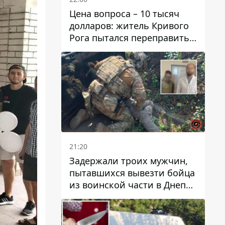
Цена вопроса – 10 тысяч
долларов: житель Кривого
Рога пытался переправить
мужчину в Словакию
21:20
Задержали троих мужчин,
пытавшихся вывезти бойца
из воинской части в Днепр
за 7 тысяч долларов: среди
них был врач