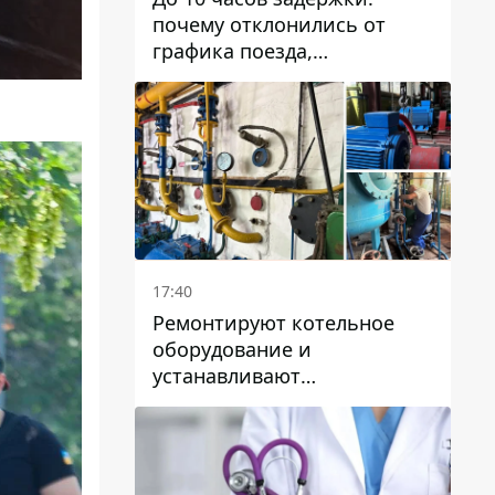
почему отклонились от
графика поезда,
курсирующие через Днепр
и область
17:40
Ремонтируют котельное
оборудование и
устанавливают
генераторные установки:
как в Днепре готовятся к
отопительному сезону