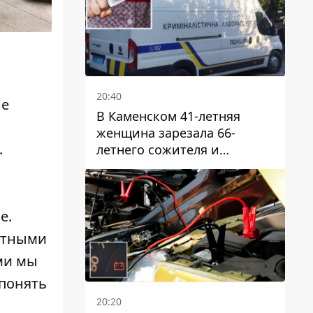
20:40
не
В Каменском 41-летняя
женщина зарезала 66-
.
летнего сожителя и
пыталась обмануть
полицейских
е.
стными
ами мы
 понять
20:20