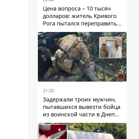
Цена вопроса – 10 тысяч
долларов: житель Кривого
Рога пытался переправить
мужчину в Словакию
21:20
Задержали троих мужчин,
пытавшихся вывезти бойца
из воинской части в Днепр
за 7 тысяч долларов: среди
них был врач