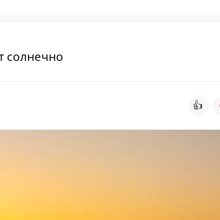
ет солнечно
👍