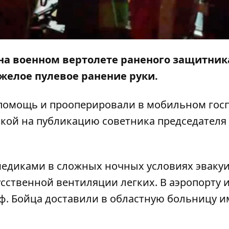
 на военном вертолете раненого защитник
желое пулевое ранение руки.
помощь и прооперировали в мобильном госп
лкой на
публикацию
советника председателя
медиками в сложных ночных условиях эваку
усственной вентиляции легких. В аэропорту 
ф. Бойца доставили в областную больницу 