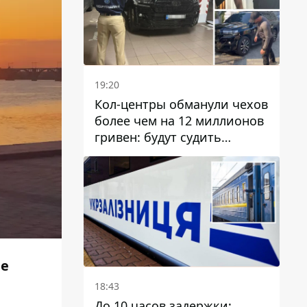
19:20
Кол-центры обманули чехов
более чем на 12 миллионов
гривен: будут судить
днепрянина,
организовавшего
транснациональную
преступную организацию
не
18:43
До 10 часов задержки: