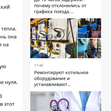
почему отклонились от
ский
графика поезда,
курсирующие через Днепр
и область
 тепла.
ень она
я на
17:40
кую
Ремонтируют котельное
оборудование и
е нуля.
устанавливают
генераторные установки:
В
как в Днепре готовятся к
отопительному сезону
в этот