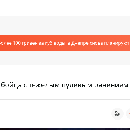
Более 100 гривен за куб воды: в Днепре снова планирую
и бойца с тяжелым пулевым ранением
👍