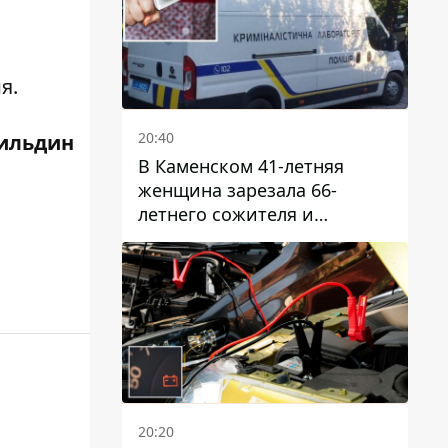
я.
20:40
ильдин
В Каменском 41-летняя
женщина зарезала 66-
летнего сожителя и
пыталась обмануть
полицейских
20:20