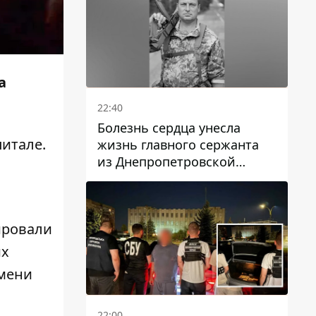
а
22:40
Болезнь сердца унесла
итале.
жизнь главного сержанта
из Днепропетровской
области Юрия Свистуна
ировали
их
имени
22:00