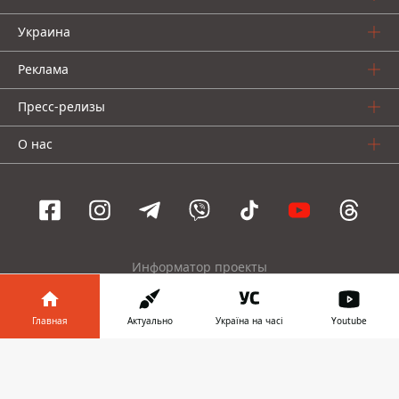
Украина
Реклама
Пресс-релизы
О нас
Информатор проекты
Информатор
Информатор
Информатор
Главная
Актуально
Україна на часі
Youtube
Украина
Киев
Авто
Информатор в
Скачать
© 2016-2026 Informator
телефоне
👉